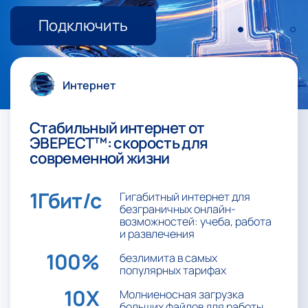
Подключить
Интернет
Стабильный интернет от
ЭВЕРЕСТ™: скорость для
современной жизни
1Гбит/с
Гигабитный интернет для
безграничных онлайн-
возможностей: учеба, работа
и развлечения
100%
безлимита в самых
популярных тарифах
10X
Молниеносная загрузка
больших файлов для работы