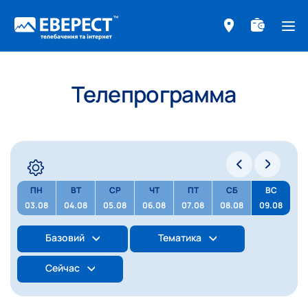
ме
Телепрограмма
ПН
ВТ
СР
ЧТ
ПТ
СБ
ВС
03.08
04.08
05.08
06.08
07.08
08.08
09.08
Базовий
Тематика
Сейчас