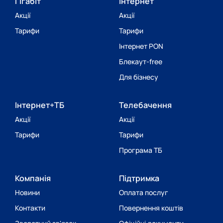
Гігабіт
Інтернет
Акції
Акції
Тарифи
Тарифи
Інтернет PON
Блекаут-free
Для бізнесу
Інтернет+ТБ
Телебачення
Акції
Акції
Тарифи
Тарифи
Програма ТБ
Компанія
Підтримка
Новини
Оплата послуг
Контакти
Повернення коштів