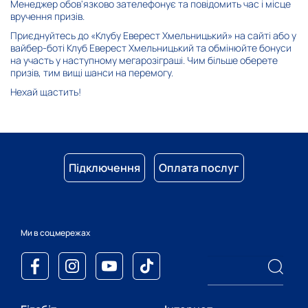
Менеджер обов'язково зателефонує та повідомить час і місце
вручення призів.
Приєднуйтесь до «Клубу Еверест Хмельницький» на
сайті
або у
вайбер-боті
Клуб Еверест Хмельницький та обмінюйте бонуси
на участь у наступному мегарозіграші. Чим більше оберете
призів, тим вищі шанси на перемогу.
Нехай щастить!
Підключення
Оплата послуг
Ми в соцмережах