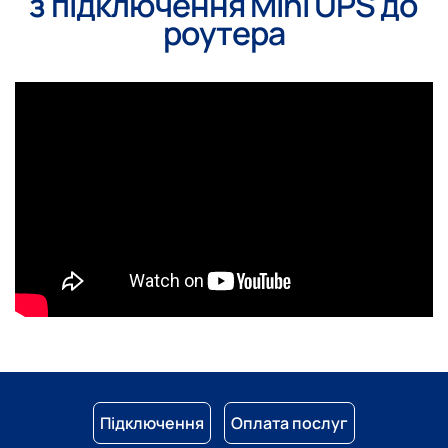
з підключення Mini UPS до
роутера
Підключення
Оплата послуг