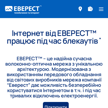
ме
Інтернет від ЕВЕРЕСТ™
працює під час блекаутів
*
ЕВЕРЕСТ™ – це надійна сучасна
волоконно-оптична мережа з унікальною
архітектурою. Модернізована з
використанням передового обладнання
від світових виробників мережа компанії
“Еверест” дає можливість безперебійно
користуватися Інтернетом в т.ч. і під час
тривалих відключень електроенергії.
Підключити