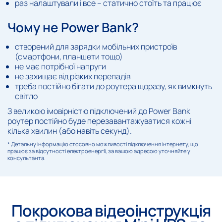
раз налаштували і все – статично стоїть та працює
Чому не Power Bank?
створений для зарядки мобільних пристроїв
(смартфони, планшети тощо)
не має потрібної напруги
не захищає від різких перепадів
треба постійно бігати до роутера щоразу, як вимкнуть
світло
З великою імовірністю підключений до Power Bank
роутер постійно буде перезавантажуватися кожні
кілька хвилин (або навіть секунд).
* Детальну інформацію стосовно можливості підключення інтернету, що
працює за відсутності електроенергії, за вашою адресою уточняйте у
консультанта.
Покрокова відеоінструкція