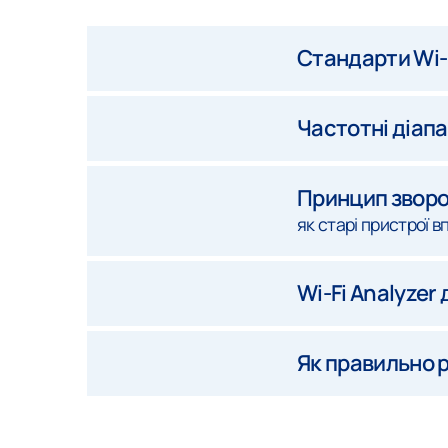
Стандарти Wi-
Частотні діап
Принцип зворот
як старі пристрої 
Wi-Fi Analyzer
Як правильно р