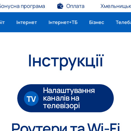
Бонусна програма
Оплата
Хмельниць
біт
Інтернет
Інтернет+ТБ
Бізнес
Телеб
Інструкції
Налаштування
каналів на
телевізорі
Роутери та Wi-Fi