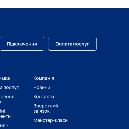
Підключення
Оплата послуг
имка
Компанія
а послуг
Новини
рнення
Контакти
в
Зворотний
йні
зв'язок
менти
Майстер-класи
ня -