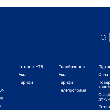
Інтернет+ТБ
Телебачення
Підтр
Акції
Акції
Оплат
Тарифи
Тарифи
Пове
кошті
PON
Телепрограма
Офіці
ee
доку
у
Питан