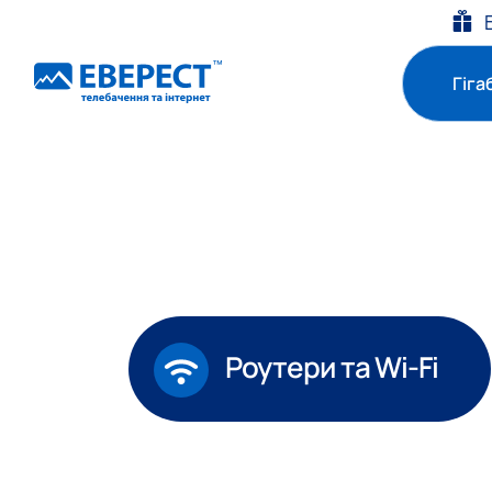
Гіга
Роутери та
Wi-Fi