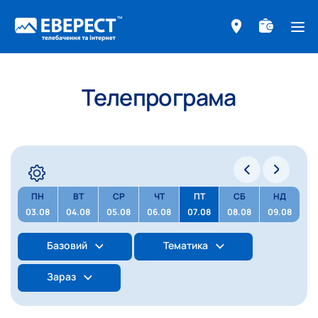
ме
Телепрограма
ПН
ВТ
СР
ЧТ
ПТ
СБ
НД
03.08
04.08
05.08
06.08
07.08
08.08
09.08
Базовий
Тематика
Зараз