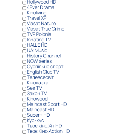
Hollywood HD
4Ever Drama
Kinoliving
Travel XP
Viasat Nature
Viasat True Crime
TVP Polonia
InRating TV
НАШЕ HD
UA:Music
History Channel
NOW series
Суспільне спорт
English Club TV
Телевсесвіт
Кіноказка
Sea TV
Закон TV
Kinowood
Maincast Sport HD
Maincast HD
Super+ HD
Кус-кус
Твоє кіно.Хіт HD
Твоє Кіно.Action HD