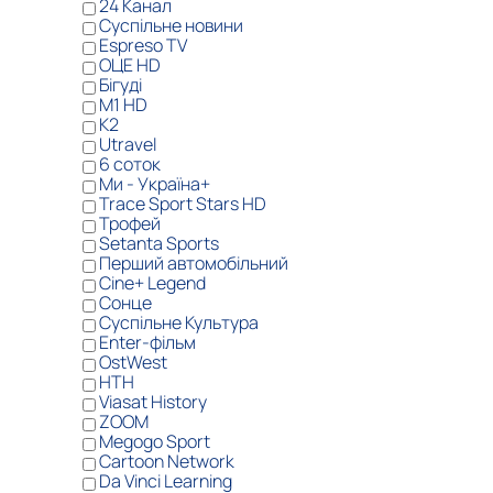
24 Канал
Суспільне новини
Espreso TV
ОЦЕ HD
Бігуді
M1 HD
К2
Utravel
6 соток
Ми - Україна+
Trace Sport Stars HD
Трофей
Setanta Sports
Перший автомобільний
Cine+ Legend
Сонце
Суспільне Культура
Enter-фільм
OstWest
НТН
Viasat History
ZOOM
Megogo Sport
Cartoon Network
Da Vinci Learning