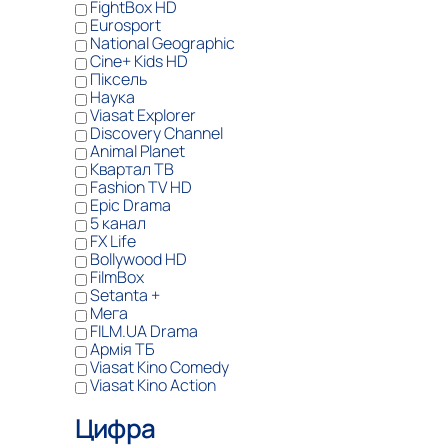
FightBox HD
Eurosport
National Geographic
Cine+ Kids HD
Піксель
Наука
Viasat Explorer
Discovery Channel
Animal Planet
Квартал ТВ
Fashion TV HD
Epic Drama
5 канал
FX Life
Bollywood HD
FilmBox
Setanta +
Мега
FILM.UA Drama
Армія ТБ
Viasat Kino Comedy
Viasat Kino Action
Цифрa