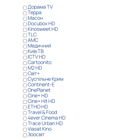
Дорама TV
Терра
Масон
Docubox HD
Kinosweet HD
TLC
AMC
Медичний
Київ ТВ
ICTV HD
Cartoonito
M2 HD
Світ+
Суспільне Крим
Continent-Е
OnePlanet
Cine+ HD
Cine+ Hit HD
ЕТНО HD
Travel & Food
4ever Cinema HD
Trace Urban HD
Viasat Kino
Зоосвіт