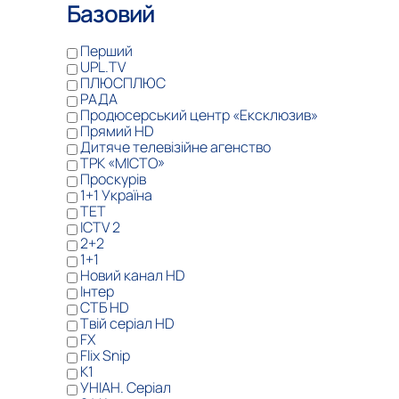
Базовий
Перший
UPL.TV
ПЛЮСПЛЮС
РАДА
Продюсерський центр «Ексклюзив»
Прямий HD
Дитяче телевізійне агенство
ТРК «МІСТО»
Проскурів
1+1 Україна
TET
ICTV 2
2+2
1+1
Новий канал HD
Інтер
СТБ HD
Твій серіал HD
FX
Flix Snip
K1
УНІАН. Серіал