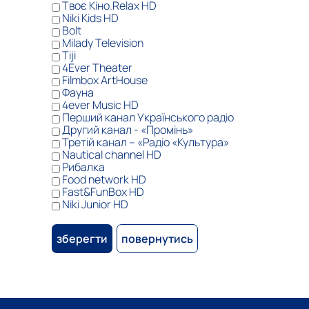
Твоє Кіно.Relax HD
Niki Kids HD
Bolt
Milady Television
Tiji
4Ever Theater
Filmbox ArtHouse
Фауна
4ever Music HD
Перший канал Українського радіо
Другий канал - «Промінь»
Третій канал – «Радіо «Культура»
Nautical channel HD
Рибалка
Food network HD
Fast&FunBox HD
Niki Junior HD
зберегти
повернутись